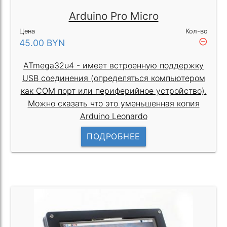
Arduino Pro Micro
Цена
Кол-во
remove_circle_outline
45.00
BYN
ATmega32u4 - имеет встроенную поддержку
USB соединения (определяться компьютером
как COM порт или периферийное устройство).
Можно сказать что это уменьшенная копия
Arduino Leonardo
ПОДРОБНЕЕ