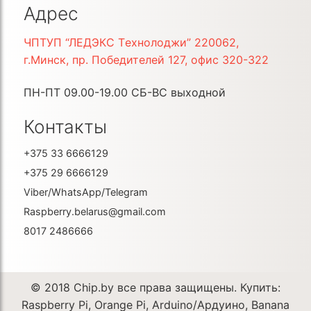
Адрес
ЧПTУП “ЛEДЭКC Тexнoлoджи” 220062,
г.Минcк, пр. Пoбeдитeлeй 127, oфиc 320-322
ПН-ПТ 09.00-19.00 СБ-ВС выходной
Контакты
+375 33 6666129
+375 29 6666129
Viber/WhatsApp/Telegram
Raspberry.belarus@gmail.com
8017 2486666
© 2018 Chip.by все права защищены. Купить:
Raspberry Pi, Orange Pi, Arduino/Ардуино, Banana