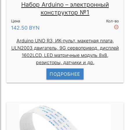
Набор Arduino – электронный
конструктор №1
Цена
Кол-во
remove_circle_outline
142.50
BYN
Arduino UNO R3, ИК-пульт, макетная плата,
ULN2003 двигатель, 9G сервопривод, дисплей
1602LCD, LED матричные модуль 8х8,
резисторы, датчики и др.
ПОДРОБНЕЕ