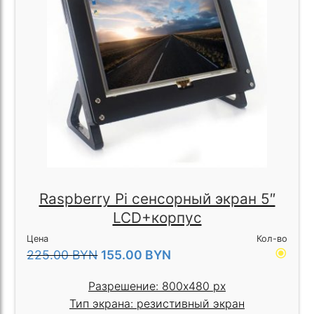
Raspberry Pi сенсорный экран 5″
LCD+корпуc
Цена
Кол-во
radio_button_checked
225.00
BYN
155.00
BYN
Разрешение: 800x480 px
Тип экрана: резистивный экран