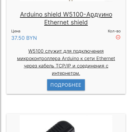
Arduino shield W5100-Ардуино
Ethernet shield
Цена
Кол-во
remove_circle_outline
37.50
BYN
W5100 служит для подключения
микроконтроллера Arduino к сети Ethernet
через кабель TCP/IP и соединения с
интернетом.
ПОДРОБНЕЕ