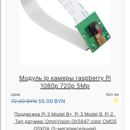
Модуль ip камеры raspberry Pi
1080p 720p 5Mp
Цена
Кол-во
radio_button_checked
72.00
BYN
55.00
BYN
Поддержка Pi 3 Model B+, Pi 3 Model B, Pi 2.
Тип датчика: OmniVision OV5647 color CMOS
QSXGA (5-мегапиксельная)