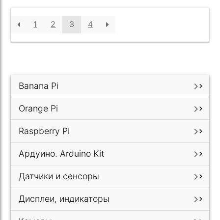
1
2
3
4
Banana Pi

Orange Pi

Raspberry Pi

Ардуино. Arduino Kit

Датчики и сенсоры

Дисплеи, индикаторы
