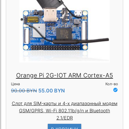
Orange Pi 2G-IOT ARM Cortex-A5
Цена
Кол-во
check_circle
90.00
BYN
55.00
BYN
Слот для SIM-карты и 4-х диапазонный модем
GSM/GPRS, Wi-Fi 802.11b/g/n и Bluetooth
2.1/EDR